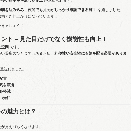
や使い勝手を考慮した施工
が求められます。
照明を組み込み、夜間でも足元がしっかり確認できる施工
を施しました。
ね備えた仕上がりになっています！
いきましょう！
ント – 見た目だけでなく機能性も向上！
な空間
です。
高い場所のひとつでもあるため、
利便性や安全性にも気を配る必要がありま
を重視しました。
配置
気を演出
を軽減
い光に
チの魅力とは？
元が見えづらくなります。