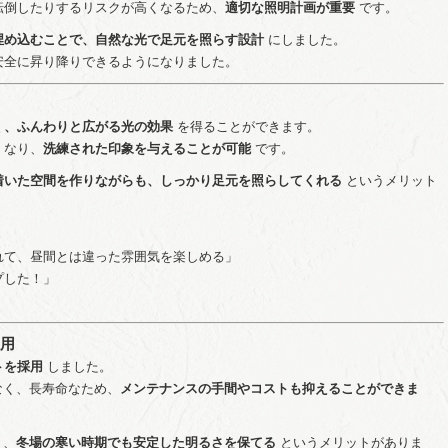
転倒したりするリスクが高くなるため、
適切な照明計画が重要
です。
埋め込むことで、自然な光で足元を照らす設計
にしました。
安全に昇り降りできるようになりました。
く、ふんわりと広がる光の効果
を得ることができます。
くなり、
洗練された印象を与えることが可能
です。
着いた空間を作りながらも、しっかり足元を照らしてくれる
というメリット
れて、昼間とは違った雰囲気を楽しめる」
プした！」
採用
トを採用
しました。
なく、長寿命なため、
メンテナンスの手間やコストも抑えることができま
く、
冬場の寒い時期でも安定した明るさを保てる
というメリットがありま