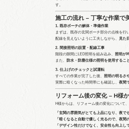
す。
施工の流れ – 丁寧な作業
1. 既存ポーチの解体・準備作業
まずは、既存の玄関ポーチ部分の点検を行
配線を見えないように工夫しながら、
見た
2. 間接照明の設置・配線工事
階段の隙間にLED照明を組み込み、
照明が
また、
防水・防塵仕様の照明を使用するこ
3. 仕上げのチェックと試運転
すべての作業が完了した後、
照明の明るさ
実際に暗くなった時間帯にも確認し、
夜間
リフォーム後の変化 – H様
H様からは、リフォーム後の変化について
「玄関の雰囲気がとても上品になり、夜で
「暗くなると自動で優しく光るので、夜間
「デザイン性だけでなく、安全性も向上し