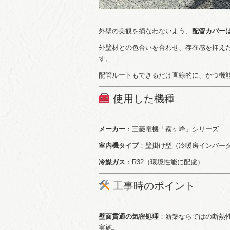
外壁の美観を損なわないよう、
配管カバー
外壁材との色合いを合わせ、存在感を抑え
す。
配管ルートもできるだけ直線的に、かつ機
使用した機種
メーカー
：三菱電機「霧ヶ峰」シリーズ
室内機タイプ
：壁掛け型（冷暖房インバー
冷媒ガス
：R32（環境性能に配慮）
工事時のポイント
壁面貫通の気密処理
：新築ならではの断熱
実施。