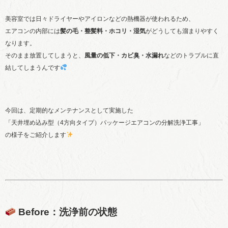
美容室では日々ドライヤーやアイロンなどの熱機器が使われるため、
エアコンの内部には
髪の毛・整髪料・ホコリ・湿気
がどうしても溜まりやすく
なります。
そのまま放置してしまうと、
風量の低下・カビ臭・水漏れ
などのトラブルに直
結してしまうんです
今回は、定期的なメンテナンスとして実施した
「天井埋め込み型（4方向タイプ）パッケージエアコンの分解洗浄工事」
の様子をご紹介します
Before：洗浄前の状態