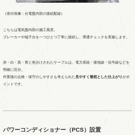
（添付画像：分電盤内部の接続配線）
こちらは電気盤内部の施工風景。
ブレーカーや端子台を一つひとつ丁寧に接続し、導通チェックを実施します。
赤・白・黒・青と色分けされたケーブルは、電力系統・接地線・信号線などを
明確に区分。
作業後の点検・保守のしやすさも考えられた
見やすく整然とした仕上がり
がポ
イントです。
パワーコンディショナー（PCS）設置