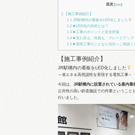
目次
[
hide
]
1
【施工事例紹介】
1.1
JR駅構内の看板をLED化しました
1.2
■ LED化の目的とは？
1.3
■ 工事のポイントと安全対策
1.4
■ 見た目も、性能も、グレードアップ
1.5
■ 電気工事のことなら当社へご相談く
【施工事例紹介】
JR駅構内の看板をLED化しました
～省エネ＆高視認性を実現する電気工事～
今回は、
JR駅構内に設置されている案内看
公共性の高い鉄道施設での作業ということ
行いました。