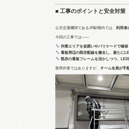
■ 工事のポイントと安全対策
公共交通機関であるJR駅構内では、
利用者
今回の工事では――
作業エリアを仮囲いやバリケードで確保
看板周辺の既存配線を撤去し、新たにL
既存の看板フレームを活かしつつ、LE
夜間作業ではありますが、
チーム全員が手