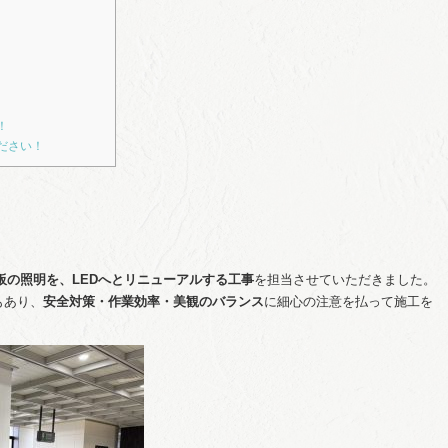
！
ださい！
板の照明を、LEDへとリニューアルする工事
を担当させていただきました。
もあり、
安全対策・作業効率・美観のバランス
に細心の注意を払って施工を